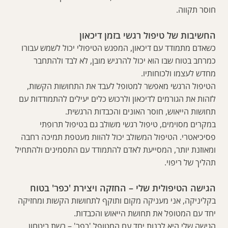
חוסר תקווה.
החשיבות של טיפול רגשי בזמן דיכאון
כשאדם מתמודד עם דיכאון, המפגש הטיפולי יכול לשמש עבורו
כמרחב בטוח שבו הוא יכול להרגיש מובן, לא לבד ולהתחבר
מחדש לעצמו ולכוחותיו.
הטיפול הרגשי מאפשר למטופל לעבד את התחושות הקשות,
לזהות את הגורמים לדיכאון ולרכוש כלים יעילים להתמודדות עם
תחושות הייאוש, חוסר האונים והכבדות הרגשית.
במקרים מסוימים, טיפול רגשי משולב גם בטיפול תרופתי
פסיכיאטרי. הטיפול המשולב יכול להוות מעטפת תמיכה רחבה
ומאוזנת יותר, המסייעת לאדם להתמודד עם התסמינים ולהתחיל
תהליך של ריפוי.
הגישה הטיפולית שלי – החזקה ויצירת 'כפר' בטוח
בקליניקה, אני מעניקה מקום ותוקף לתחושות הקשות ומחזיקה
יחד עם המטופל את תחושת הייאוש והכבדות.
הגישה שלי היא לבנות יחד עם המטופל 'כפר' – רשת ביטחון