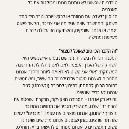
טורדניות שפשוט לא נותנות מנוח ומרוקנות את כל 
האנרגיה.
הניסיון "לעדכן את החוזה" או לבקש יותר, גורר מיד פחד 
משתק: המחשבה שאם אגיד מה אני צריכה, הקשר פשוט 
ייגמר. אז אנחנו שותקים, והשתיקה הזו עלולה להיות 
מעייפת ומתישה.
"זה הדבר הכי טוב שאוכל למצוא"
הסכנה הגדולה בשהייה ממושכת בסיטואיישנשיפ היא 
השחיקה של הערך העצמי. לאט לאט מחלחלת המחשבה 
המשתקת: "אולי אני פשוט לא ראוי/ה ליותר מזה?". אנחנו 
מספרים לעצמנו סיפור ש"בגילנו זה מה שיש", ומשתמשים 
בחוסר הרצון להתחתן כתירוץ לסביבה (ולעצמנו) למה 
אנחנו לא בריליישנשיפ.
וזה לא רק אנחנו – הסביבה מצקצקת, מבקרת ושופטת את 
"הבחירה" שלנו, מה שרק מגביר את תחושת המבוכה 
והצורך להתגונן. אנחנו מוצאים את עצמנו "מוכרים" לעולם 
שזה מה שרצינו, בזמן שבפנים אנחנו מרגישים שאנחנו 
פשוט מתפשרים כי אנחנו מפחדים להישאר בריק מוחלט.