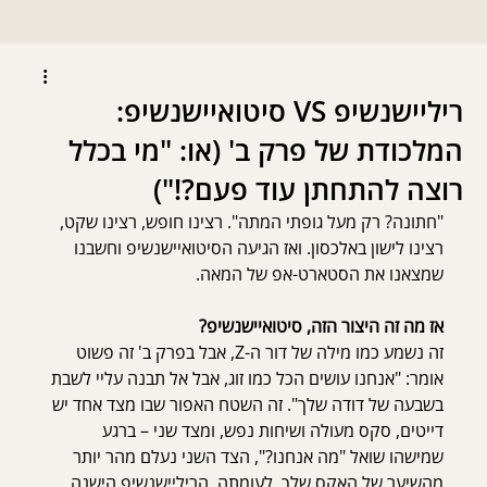
ריליישנשיפ VS סיטואיישנשיפ:
המלכודת של פרק ב' (או: "מי בכלל
רוצה להתחתן עוד פעם?!")
"חתונה? רק מעל גופתי המתה". רצינו חופש, רצינו שקט, 
רצינו לישון באלכסון. ואז הגיעה הסיטואיישנשיפ וחשבנו 
שמצאנו את הסטארט-אפ של המאה.
אז מה זה היצור הזה, סיטואיישנשיפ?
זה נשמע כמו מילה של דור ה-Z, אבל בפרק ב' זה פשוט 
אומר: "אנחנו עושים הכל כמו זוג, אבל אל תבנה עליי לשבת 
בשבעה של דודה שלך". זה השטח האפור שבו מצד אחד יש 
דייטים, סקס מעולה ושיחות נפש, ומצד שני – ברגע 
שמישהו שואל "מה אנחנו?", הצד השני נעלם מהר יותר 
מהשיער של האקס שלך. לעומתה, הריליישנשיפ הישנה 