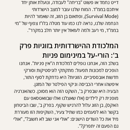
דייט נחמד או פשוט "בריחה" לעבודה, ונועלת אותן יחד 
איתכם בממ"ד. המוח שלנו עובר למצב הישרדותי 
(Survival Mode), ופתאום בן הזוג, זה שאמור להיות 
הנחמה שלנו, נראה לנו כמו עוד מטלה בלו"ז צפוף של "מי 
בממ"ד, מי רעב ולמה לעזאזל אין יותר חלב במקרר".
המלכודת ההישרדותית בזוגיות פרק 
ב': הורי-על במינימום פניות
בשלב הזה, אנחנו נופלים למלכודת ה"אין פניות". אנחנו 
הופכים למכונות תפעול: מתקתקי לוגיסטיקות וסורקי 
חדשות אובססיביים. הזוגיות? היא נדחקת לסוף התור, 
איפשהו אחרי הכביסה וניקוי הפילטר של המזגן.
הבעיה היא שבפרק ב', השקט הזה הוא מסוכן. כשהאנרגיה 
מופנית רק לילדים (אלו שאצלנו ואלו שבוואטסאפ עם 
האקס), בן הזוג עלול להרגיש שקוף. בפרק ב', שבו הביטחון 
בקשר הוא לפעמים כמו שתיל צעיר, השקיפות הזו מעוררת 
מיד את כל השדים הישנים: "אולי אני שוב לא חשוב?", "אולי 
גם הפעם זה יתפרק?".