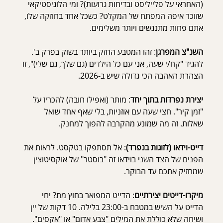
(האחראי על פלייליסט ובדיחות גרועות)? ומי הלוגיסטיקאי 
שזוכר איפה המפתח של המקלט? כשכל אחד בחוזקה שלו, 
אתם פחות מתנגשים ויותר משלימים.
השנ"צ המפרגן
: זהו המטבע החזק ביותר בשוק בפרק ב'. 
להגיד "קח/י שעה, אני עם כל הילדים (גם שלך, גם שלי)", זו 
הצהרת האהבה הכי גדולה שיש ב-2026.
יצירת נפרדות בתוך יחד
: מותר (ואפילו חובה) להכריז על 
"זמן קיר". חצי שעה עם אוזניות, בלי שאף אחד שואל 
שאלות. זה מה שמונע מהקרבה להפוך למחנק.
דייט-וידאו (לזוגות בנפרד)
: אל תסתפקו בטקסט. לראות את 
הפנים של הצד השני בוידאו זה "בוסטר" של אוקסיטוצין 
שמחזיק אתכם עד הבוקר.
מיקרו-דייטים יצירתיים
: הדייט המפואר בחוץ מת? יחי 
הדייט על השיש במטבח ב-23:00 בלילה. 10 דקות של יין 
ושיחה שלא כוללת את המילים "צבע אדום" או "אקסים". 