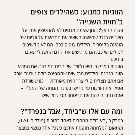
הזוגיות כמנוע: כשהילדים צופים 
ב"חזית השנייה"
והנה הקאץ': בזמן שאתם מנסים לא להתפוצץ אחד על 
השנייה בגלל שמישהו השאיר את החדשות על ווליום של 
הופעה בקיסריה, הילדים צופים בכם. הם לא מקשיבים 
למילים שלכם, הם מרגישים את הזרם החשמלי שעובר 
ביניכם.
הזוגיות בפרק ב' היא ה"וויז" של הבית המורכב. אם המנוע 
הזוגי מגמגם, הילדים מרגישים שהספינה כולה טובעת. אבל 
אם אתם מצליחים לייצר "חזית מאוחדת" – כזו ששורדת 
אפילו את הוויכוח על מי ישן בפינה הנוחה של הממ"ד – 
אתם נותנים להם את הביטחון הכי גדול שיש.
ומה עם אלו ש"ביחד, אבל בנפרד"?
בפרק ב', לא כולם ממהרים לאחד כתובות (מודל ה-LAT), 
ופתאום המלחמה תופסת אתכם כשכל אחד נמצא במבצר 
שלו. כאן הדינמיקה הופכת לדרמת מתח: