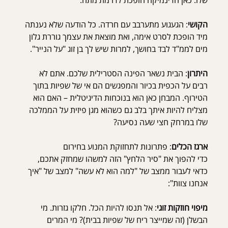
הקושי
: הגעגוע מתערבב עם חרדה. כל הודעה שלא נענתה 
מיד הופכת לסרט אימה, ואת מוצאת את עצמך גוררת גלון 
מים לממ"ד לבד בחושך, למרות שיש לך בן זוג "על הנייר".
היתרון
: הבית נשאר הפינה הסטרילית שלכם. אתם לא 
רבים על הכפית בכיור והמפגשים הם אי של שפיות בתוך 
הטירוף. המבחן כאן הוא בנוכחות הדיגיטלית – האם הוא 
מצליח להיות איתך בלב גם כשהוא מגן פיזית על הממלכה 
שלו במרחק חצי שעה נסיעה?
ארגז הכלים
: פתרונות לתחזוקת המנוע בחירום
כדי להפוך את "סיר הלחץ" הזה למשהו שמחזק אתכם, 
כדאי לעבור ממצב של "למה הוא לא עשה" למצב של "איך 
אנחנו צוות":
מיפוי חוזקות זוגי
: אל תנסו להיות הכל. חלקו גזרות. מי 
הבשלן (זה שמייצר ריח של שפיות בבית)? מי המרים 