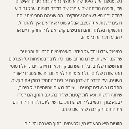
כשנפגשנו, אייל סיפר שהוא מוצא נחמה בתחביבים האישיים
שלו, ודפנה הודתה שהיא מרגישה בודדה בזוגיות, אבל גם היא
למדה "למצוא לעצמה עיסוקים". הם שניהם מסכימים שהם
רוצים לשנות את המצב, אבל פשוט לא יודעים איך להתחיל.
התשוקה נעלמה, והם מרגישים קושי אפילו להחזיק ידיים או
להביע חיבה זה כלפי זו.
בטיפול עבדנו יחד על חידוש האינטימיות הרגשית והמינית
שלהם. ראשית, יצרנו מרחב שבו יכלו לדבר בפתיחות על הצרכים
והחששות שלהם, בלי חשש מביקורת או דחייה. דיברנו על דפוסי
התקשורת שלהם, על הציפיות הלא מדוברות שהצטברו לאורך
השנים, ועל הדרכים שבהן הם יכולים להתחיל לחזק את הקשר.
התחלנו בצעדים קטנים – יצירת רגעים יומיומיים של חיבור,
שיתוף רגשות, ופעולות קטנות של חיבה. עם הזמן, הם למדו
לבטא צורך רגשי בלי לחשוש מתגובה שלילית, ולהחזיר לחייהם
את החום והקירבה שהיו שם פעם.
הזוגיות היא מסע דינמי, ולפעמים, בתוך השגרה והשנים