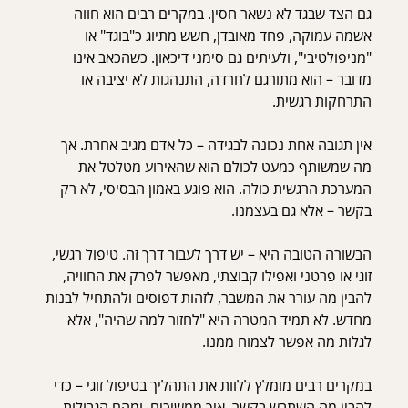
גם הצד שבגד לא נשאר חסין. במקרים רבים הוא חווה 
אשמה עמוקה, פחד מאובדן, חשש מתיוג כ"בוגד" או 
"מניפולטיבי", ולעיתים גם סימני דיכאון. כשהכאב אינו 
מדובר – הוא מתורגם לחרדה, התנהגות לא יציבה או 
התרחקות רגשית.
אין תגובה אחת נכונה לבגידה – כל אדם מגיב אחרת. אך 
מה שמשותף כמעט לכולם הוא שהאירוע מטלטל את 
המערכת הרגשית כולה. הוא פוגע באמון הבסיסי, לא רק 
בקשר – אלא גם בעצמנו.
הבשורה הטובה היא – יש דרך לעבור דרך זה. טיפול רגשי, 
זוגי או פרטני ואפילו קבוצתי, מאפשר לפרק את החוויה, 
להבין מה עורר את המשבר, לזהות דפוסים ולהתחיל לבנות 
מחדש. לא תמיד המטרה היא "לחזור למה שהיה", אלא 
לגלות מה אפשר לצמוח ממנו.
במקרים רבים מומלץ ללוות את התהליך בטיפול זוגי – כדי 
להבין מה השתבש בקשר, איך ממשיכים, ומהם הגבולות 