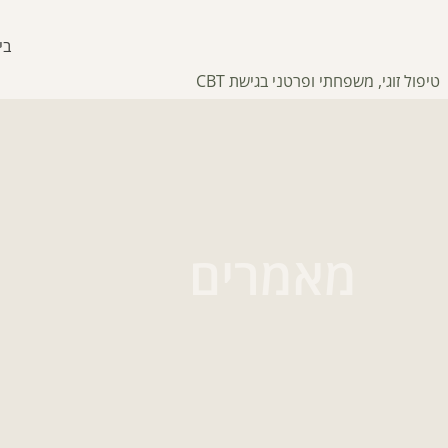
בי
טיפול זוגי, משפחתי ופרטני בגישת CBT
מאמרים