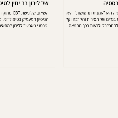
ססיה
של לירון בר ימין לטיפו
משפחתי ופרטני ב-CBT
יה היא "אמנית תחפושות". היא
השילוב של גישת 
 בגדים של מסירות והקרבה וקל
הניסיון המעמיק בטיפול זוגי,
להתבלבל ולראות בכך מחמאה
ופרטני מאפשר ללירון להתאים
טיפול מדויקת לצרכים הייחודי
המטרה היא להעניק לכם לא רק
קשבת, אלא כלים אמיתיים שיל
הרבה אחרי שהטיפול יסתיים 
בוחרים בלירון, אתם בוחרים ב
המקצועית והאנושית ביותר לחו