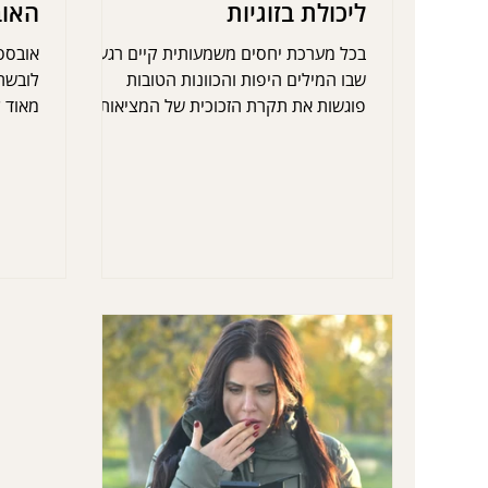
ליכולת בזוגיות
האוב
בכל מערכת יחסים משמעותית קיים רגע
אובסס
שבו המילים היפות והכוונות הטובות
לובשת
פוגשות את תקרת הזכוכית של המציאות.
מאוד 
זהו השלב שבו בני הזוג מבינים שאהבה, עם
כל עוצמתה, אינה תמיד "דלק" שמספיק
כדי להניע את הרציונל אל עבר הביצוע.
בנקודה זו, הקשר עובר ממבחן של "רגשות"
למבחן של משאבים פנימיים.