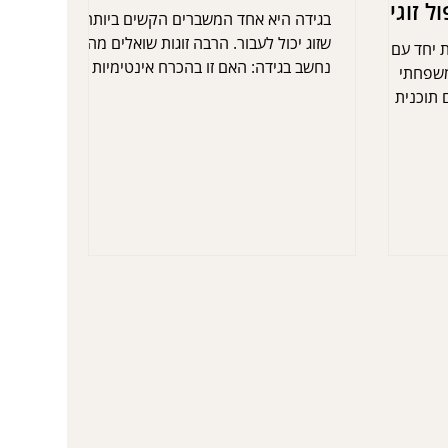
ל זוגי,
בגידה היא אחד המשברים הקשים ביותר
שזוג יכול לעבור. הרבה זוגות שואלים מה
CBT ממוקדת יחד עם
נחשב בגידה: האם זו בהכרח אינטימיות
 משפחתי
פיזית מחוץ לקשר, או שגם קשר רגשי עם
 תוכנית
מישהו אחר, שיחות סודיות או שמירת סודות
ים שלכם.
יכולים להיחשב כבגידה? האמת היא שאין
 אוזן
תשובה אחת – כל זוג מגדיר לעצמו את
וו אתכם
הגבולות, ולעיתים חוסר ההסכמה על
. כשאתם
הגבולות האלו הוא זה שגורם לכאב.
דרך
לל שינוי.